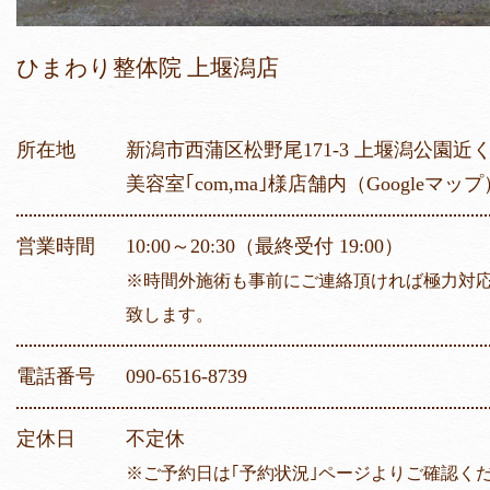
ひまわり整体院 上堰潟店
所在地
新潟市西蒲区松野尾171-3 上堰潟公園近
美容室｢com,ma｣様店舗内
（Googleマップ
営業時間
10:00～20:30（最終受付 19:00）
※時間外施術も事前にご連絡頂ければ極力対
致します。
電話番号
090-6516-8739
定休日
不定休
※ご予約日は｢予約状況｣ページよりご確認く