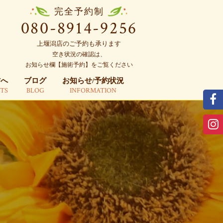
方へ
ブログ
お知らせ/予約状況
完全予約制
NTS
BLOG
INFORMATION
080-8914-9256
上堰潟店のご予約も承ります
空き状況の確認は、
お知らせ欄【施術予約】をご覧ください
方へ
ブログ
お知らせ/予約状況
NTS
BLOG
INFORMATION