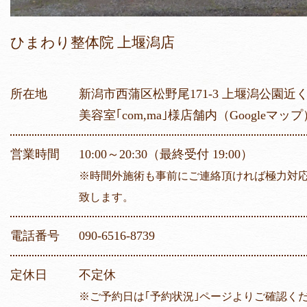
ひまわり整体院 上堰潟店
所在地
新潟市西蒲区松野尾171-3 上堰潟公園近
美容室｢com,ma｣様店舗内
（Googleマップ
営業時間
10:00～20:30（最終受付 19:00）
※時間外施術も事前にご連絡頂ければ極力対
致します。
電話番号
090-6516-8739
定休日
不定休
※ご予約日は｢予約状況｣ページよりご確認く